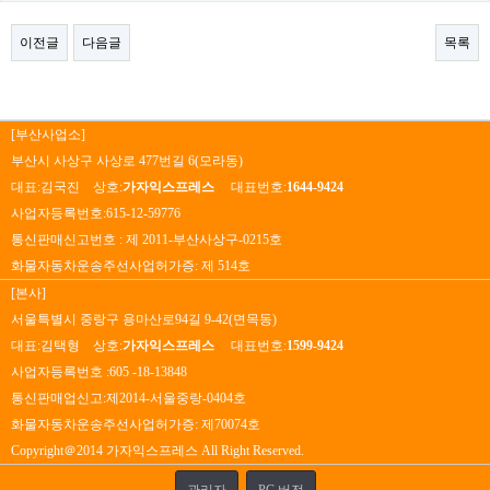
이전글
다음글
목록
[부산사업소]
부산시 사상구 사상로 477번길 6(모라동)
대표:김국진 상호:
가자익스프레스
대표번호:
1644-9424
사업자등록번호:615-12-59776
통신판매신고번호 : 제 2011-부산사상구-0215호
화물자동차운송주선사업허가증: 제 514호
[본사]
서울특별시 중랑구 용마산로94길 9-42(면목동)
대표:김택형 상호:
가자익스프레스
대표번호:
1599-9424
사업자등록번호 :605 -18-13848
통신판매업신고:제2014-서울중랑-0404호
화물자동차운송주선사업허가증: 제70074호
Copyright＠2014 가자익스프레스 All Right Reserved.