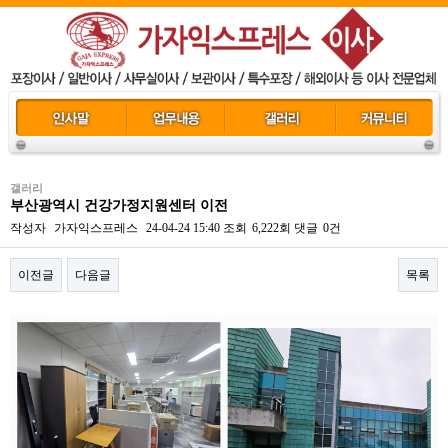
갤러리
부산광역시 건강가정지원센터 이전
작성자
가자익스프레스
24-04-24 15:40
조회
6,222회
댓글
0건
이전글
다음글
목록
본문