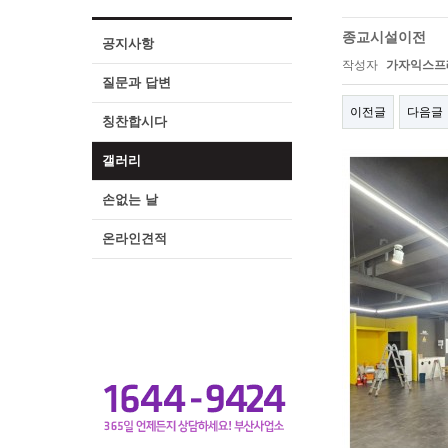
종교시설이전
공지사항
작성자
가자익스프
질문과 답변
이전글
다음글
칭찬합시다
갤러리
손없는 날
온라인견적